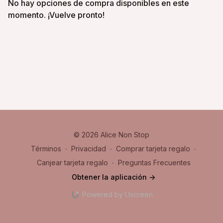
No hay opciones de compra disponibles en este
momento. ¡Vuelve pronto!
© 2026 Alice Non Stop
Términos
∙
Privacidad
∙
Comprar tarjeta regalo
∙
Canjear tarjeta regalo
∙
Preguntas Frecuentes
Obtener la aplicación ->
Powered by Uscreen