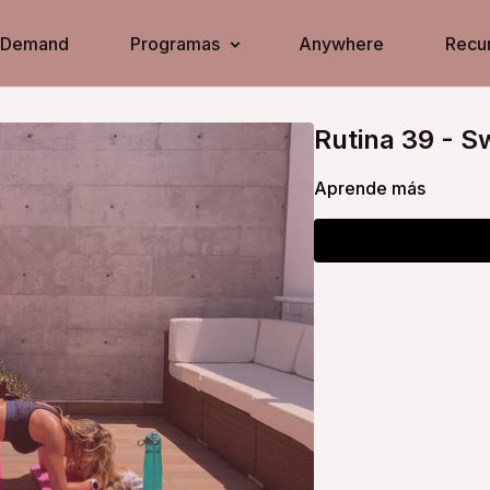
n Demand
Programas
Anywhere
Recur
Rutina 39 - S
Aprende más