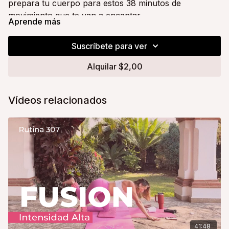
prepara tu cuerpo para estos 38 minutos de
movimiento que te van a encantar.
Aprende más
No olvides tu agua, una toalla y ¡toda la actitud!
Suscríbete para ver
Tu coach y amiga,
Alquilar $2,00
Alice
Vídeos relacionados
41:48