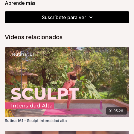
Aprende más
La playlist de la clase:
https://open.spotify.com/playlist/5tUbVMDbI0jUCPXwgYVyOz?
Suscríbete para ver
si=b0e5d052488a465f
No olvides tu agua, una toalla y ¡toda la actitud!
Vídeos relacionados
Tu coach y amiga,
Alice
01:05:26
Rutina 161 - Sculpt Intensidad alta