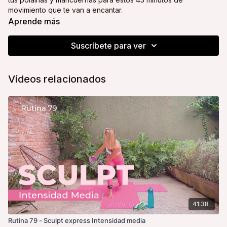
movimiento que te van a encantar.
Aprende más
La playlist de la clase:
https://open.spotify.com/playlist/5AkR7HRAtBMxYhio3PFHjd?
Suscríbete para ver
si=79e1dfd621a549e4
No olvides tu agua, una toalla y ¡toda la actitud!
Vídeos relacionados
Tu coach y amiga,
Alice
41:38
Rutina 79 - Sculpt express Intensidad media