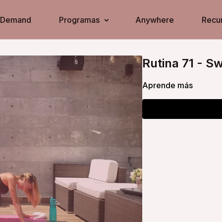
n Demand
Programas
Anywhere
Recur
Rutina 71 - Sw
Aprende más