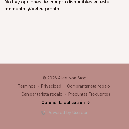
No hay opciones de compra disponibles en este
momento. ¡Vuelve pronto!
© 2026 Alice Non Stop
Términos
∙
Privacidad
∙
Comprar tarjeta regalo
∙
Canjear tarjeta regalo
∙
Preguntas Frecuentes
Obtener la aplicación ->
Powered by Uscreen