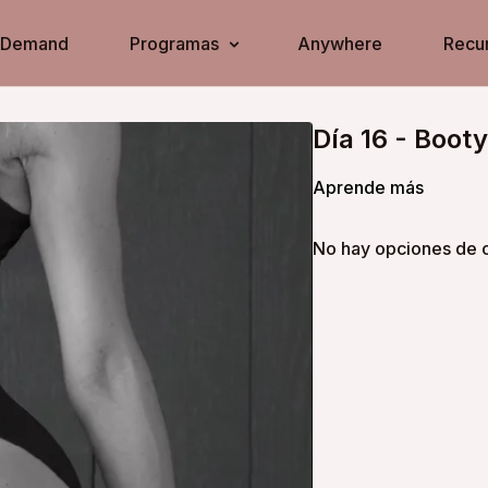
n Demand
Programas
Anywhere
Recur
Día 16 - Boot
Aprende más
No hay opciones de c